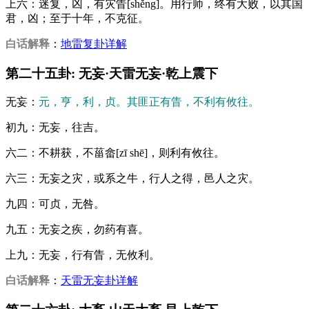
上六：迷复，凶，有灾眚[shěng]。用行师，终有大败，以其国
君，凶；至于十年，不克征。
白话解释
：
地雷复卦详解
第二十五卦: 无妄·天雷无妄·乾上震下
无妄：
元，亨，利，贞。其匪正有眚，不利有攸往。
初九：无妄，往吉。
六二：不耕获，不菑畲[zī shē]，则利有攸往。
六三：无妄之灾，或系之牛，行人之得，邑人之灾。
九四：可贞，无咎。
九五：无妄之疾，勿药有喜。
上九：无妄，行有眚，无攸利。
白话解释
：
天雷无妄卦详解