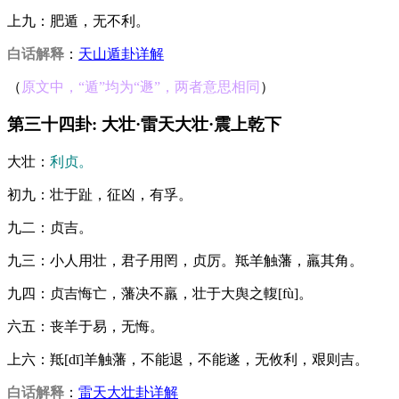
上九：肥遁，无不利。
白话解释
：
天山遁卦详解
（
原文中，“遁”均为“遯”，两者意思相同
）
第三十四卦: 大壮·雷天大壮·震上乾下
大壮：
利贞。
初九：壮于趾，征凶，有孚。
九二：贞吉。
九三：小人用壮，君子用罔，贞厉。羝羊触藩，羸其角。
九四：贞吉悔亡，藩决不羸，壮于大舆之輹[fù]。
六五：丧羊于易，无悔。
上六：羝[dī]羊触藩，不能退，不能遂，无攸利，艰则吉。
白话解释
：
雷天大壮卦详解