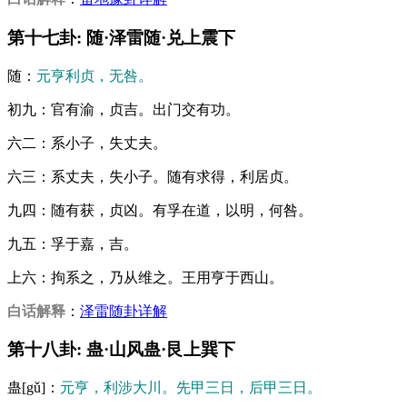
第十七卦: 随·泽雷随·兑上震下
随：
元亨利贞，无咎。
初九：官有渝，贞吉。出门交有功。
六二：系小子，失丈夫。
六三：系丈夫，失小子。随有求得，利居贞。
九四：随有获，贞凶。有孚在道，以明，何咎。
九五：孚于嘉，吉。
上六：拘系之，乃从维之。王用亨于西山。
白话解释
：
泽雷随卦详解
第十八卦: 蛊·山风蛊·艮上巽下
蛊[gǔ]：
元亨，利涉大川。先甲三日，后甲三日。