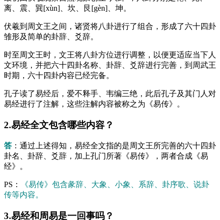
离、震、巽[xùn]、坎、艮[gèn]、坤。
伏羲到周文王之间，诸贤将八卦进行了组合，形成了六十四卦
雏形及简单的卦辞、爻辞。
时至周文王时，文王将八卦方位进行调整，以便更适应当下人
文环境，并把六十四卦名称、卦辞、爻辞进行完善，到周武王
时期，六十四卦内容已经完备。
孔子读了易经后，爱不释手、韦编三绝，此后孔子及其门人对
易经进行了注解，这些注解内容被称之为《易传》。
2.易经全文包含哪些内容？
答
：通过上述得知，易经全文指的是周文王所完善的六十四卦
卦名、卦辞、爻辞，加上孔门所著《易传》，两者合成《易
经》。
PS：
《易传》包含彖辞、大象、小象、系辞、卦序歌、说卦
传等内容。
3.易经和周易是一回事吗？