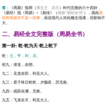
答
：《周易》指周（
周文王、武王
）时代完善的六十四卦，
《易经》指《周易》+《易传》（
俗称“易经全书”
），因此
易
经和周易并不是一回事
，虽说现代人对此概念混淆，但影响不
大。
二、易经全文完整版（周易全书）
第一卦: 乾·乾为天·乾上乾下
乾：
元，亨，利，贞。
初九：潜龙，勿用。
九二：见龙在田，利见大人。
九三：君子终日乾乾，夕惕若，厉无咎。
九四：或跃在渊，无咎。
九五：飞龙在天，利见大人。