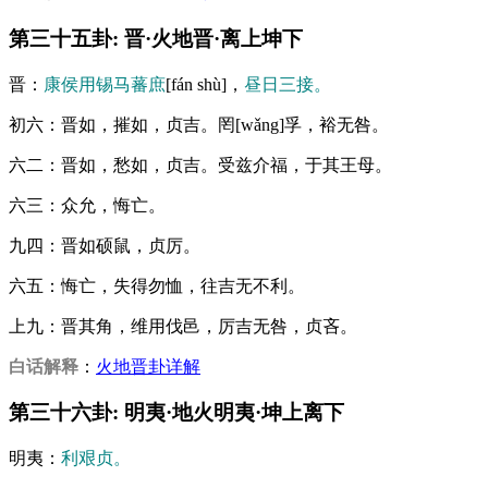
第三十五卦: 晋·火地晋·离上坤下
晋：
康侯用锡马蕃庶
[fán shù]，
昼日三接。
初六：晋如，摧如，贞吉。罔[wǎng]孚，裕无咎。
六二：晋如，愁如，贞吉。受兹介福，于其王母。
六三：众允，悔亡。
九四：晋如硕鼠，贞厉。
六五：悔亡，失得勿恤，往吉无不利。
上九：晋其角，维用伐邑，厉吉无咎，贞吝。
白话解释
：
火地晋卦详解
第三十六卦: 明夷·地火明夷·坤上离下
明夷：
利艰贞。