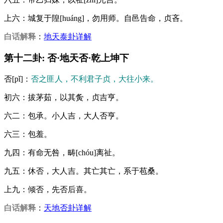
上六：城复于隍[huáng]，勿用师。自邑告命，贞吝。
白话解释
：
地天泰卦详解
第十二卦: 否·地天否·乾上坤下
否[pǐ]：
否之匪人，不利君子贞，大往小来。
初六：拔茅茹，以其夤，贞吉亨。
六二：包承。小人吉，大人否亨。
六三：包羞。
九四：有命无咎，畴[chóu]离祉。
九五：休否，大人吉。其亡其亡，系于苞桑。
上九：倾否，先否后喜。
白话解释
：
天地否卦详解