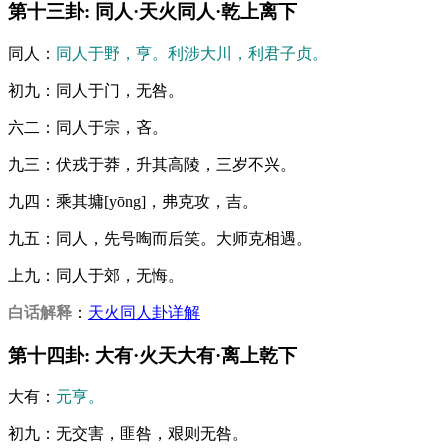
第十三卦: 同人·天火同人·乾上离下
同人：
同人于野，亨。利涉大川，利君子贞。
初九：同人于门，无咎。
六二：同人于宗，吝。
九三：伏戎于莽，升其高陵，三岁不兴。
九四：乘其墉[yōng]，弗克攻，吉。
九五：同人，先号啕而后笑。大师克相遇。
上九：同人于郊，无悔。
白话解释
：
天火同人卦详解
第十四卦: 大有·火天大有·离上乾下
大有：
元亨。
初九：无交害，匪咎，艰则无咎。