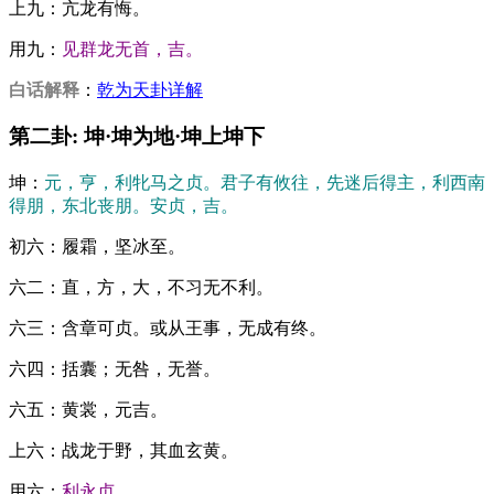
上九：亢龙有悔。
用九：
见群龙无首，吉。
白话解释
：
乾为天卦详解
第二卦: 坤·坤为地·坤上坤下
坤：
元，亨，利牝马之贞。君子有攸往，先迷后得主，利西南
得朋，东北丧朋。安贞，吉。
初六：履霜，坚冰至。
六二：直，方，大，不习无不利。
六三：含章可贞。或从王事，无成有终。
六四：括囊；无咎，无誉。
六五：黄裳，元吉。
上六：战龙于野，其血玄黄。
用六：
利永贞。