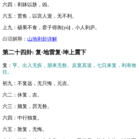
六四：剥牀以肤，凶。
六五：贯鱼，以宫人宠，无不利。
上九：硕果不食，君子得舆[yú
]
，小人剥庐。
白话解释
：
山地剥卦详解
第二十四卦: 复·地雷复·坤上震下
复：
亨。出入无疾，朋来无咎。反复其道，七日来复，利有攸
往。
初九：不复远，无只悔，元吉。
六二：休复，吉。
六三：频复，厉无咎。
六四：中行独复。
六五：敦复，无悔。