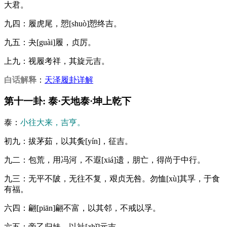
大君。
九四：履虎尾，愬[shuò]愬终吉。
九五：夬[guài]履，贞厉。
上九：视履考祥，其旋元吉。
白话解释
：
天泽履卦详解
第十一卦: 泰·天地泰·坤上乾下
泰：
小往大来，吉亨。
初九：拔茅茹，以其夤[yín]，征吉。
九二：包荒，用冯河，不遐[xiá]遗，朋亡，得尚于中行。
九三：无平不陂，无往不复，艰贞无咎。勿恤[xù]其孚，于食
有福。
六四：翩[piān]翩不富，以其邻，不戒以孚。
六五：帝乙归妹，以祉[zhǐ]元吉。