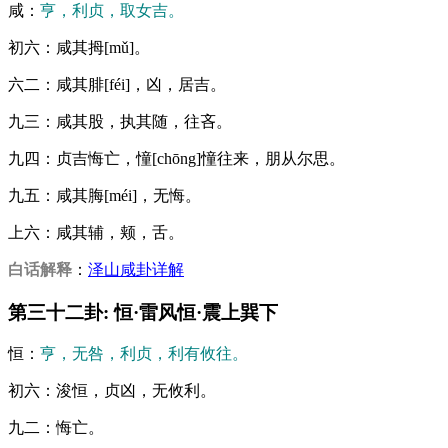
咸：
亨，利贞，取女吉。
初六：咸其拇[mǔ]。
六二：咸其腓[féi]，凶，居吉。
九三：咸其股，执其随，往吝。
九四：贞吉悔亡，憧[chōng]憧往来，朋从尔思。
九五：咸其脢[méi]，无悔。
上六：咸其辅，颊，舌。
白话解释
：
泽山咸卦详解
第三十二卦: 恒·雷风恒·震上巽下
恒：
亨，无咎，利贞，利有攸往。
初六：浚恒，贞凶，无攸利。
九二：悔亡。