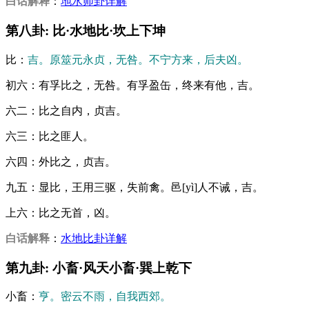
白话解释
：
地水师卦详解
第八卦: 比·水地比·坎上下坤
比：
吉。原筮元永贞，无咎。不宁方来，后夫凶。
初六：有孚比之，无咎。有孚盈缶，终来有他，吉。
六二：比之自内，贞吉。
六三：比之匪人。
六四：外比之，贞吉。
九五：显比，王用三驱，失前禽。邑[yì]人不诫，吉。
上六：比之无首，凶。
白话解释
：
水地比卦详解
第九卦: 小畜·风天小畜·巽上乾下
小畜：
亨。密云不雨，自我西郊。