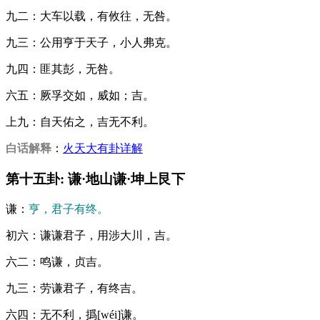
九二：大车以载，有攸往，无咎。
九三：公用亨于天子，小人弗克。
九四：匪其彭，无咎。
六五：厥孚交如，威如；吉。
上九：自天佑之，吉无不利。
白话解释
：
火天大有卦详解
第十五卦: 谦·地山谦·坤上艮下
谦：
亨，君子有终。
初六：谦谦君子，用涉大川，吉。
六二：鸣谦，贞吉。
九三：劳谦君子，有终吉。
六四：无不利，撝[wéi]谦。