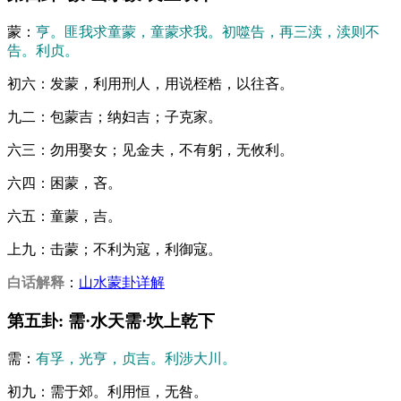
蒙：
亨。匪我求童蒙，童蒙求我。初噬告，再三渎，渎则不
告。利贞。
初六：发蒙，利用刑人，用说桎梏，以往吝。
九二：包蒙吉；纳妇吉；子克家。
六三：勿用娶女；见金夫，不有躬，无攸利。
六四：困蒙，吝。
六五：童蒙，吉。
上九：击蒙；不利为寇，利御寇。
白话解释
：
山水蒙卦详解
第五卦: 需·水天需·坎上乾下
需：
有孚，光亨，贞吉。利涉大川。
初九：需于郊。利用恒，无咎。