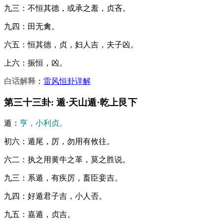
九三：不恒其德，或承之羞，贞吝。
九四：田无禽。
六五：恒其德，贞，妇人吉，夫子凶。
上六：振恒，凶。
白话解释
：
雷风恒卦详解
第三十三卦: 遁·天山遁·乾上艮下
遁：
亨，小利贞。
初六：遁尾，厉，勿用有攸往。
六二：执之用黄牛之革，莫之胜说。
九三：系遁，有疾厉，畜臣妾吉。
九四：好遁君子吉，小人否。
九五：嘉遁，贞吉。