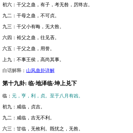
初六：干父之蛊，有子，考无咎，厉终吉。
九二：干母之蛊，不可贞。
九三：干父小有晦，无大咎。
六四：裕父之蛊，往见吝。
六五：干父之蛊，用誉。
上九：不事王侯，高尚其事。
白话解释
：
山风蛊卦详解
第十九卦: 临·地泽临·坤上兑下
临：
元，亨，利，贞。至于八月有凶。
初九：咸临，贞吉。
九二：咸临，吉无不利。
六三：甘临，无攸利。既忧之，无咎。