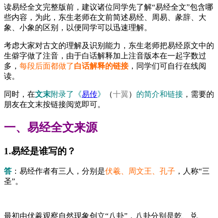
读易经全文完整版前，建议诸位同学先了解“易经全文”包含哪
些内容，为此，东生老师在文前简述易经、周易、彖辞、大
象、小象的区别，以便同学可以迅速理解。
考虑大家对古文的理解及识别能力，东生老师把易经原文中的
生僻字做了注音，由于白话解释加上注音版本在一起字数过
多，
每段后面都做了
白话解释的链接
，同学们可自行在线阅
读。
同时，在
文末
附录了《
易传
》
（
十翼
）
的简介和链接
，需要的
朋友在文末按链接阅览即可。
一、易经全文来源
1.易经是谁写的？
答
：易经作者有三人，分别是
伏羲、周文王、孔子
，人称“三
圣”。
最初由伏羲观察自然现象创立“八卦”，八卦分别是乾、兑、