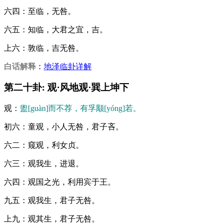
六四：至临，无咎。
六五：知临，大君之宜，吉。
上六：敦临，吉无咎。
白话解释
：
地泽临卦详解
第二十卦: 观·风地观·巽上坤下
观：
盥[guàn]而不荐，有孚颙[yóng]若。
初六：童观，小人无咎，君子吝。
六二：窥观，利女贞。
六三：观我生，进退。
六四：观国之光，利用宾于王。
九五：观我生，君子无咎。
上九：观其生，君子无咎。