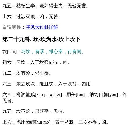
九五：枯杨生华，老妇得士夫，无咎无誉。
上六：过涉灭顶，凶，无咎。
白话解释
：
泽风大过卦详解
第二十九卦: 坎·坎为水·坎上坎下
坎[kǎn]：
习坎，有孚，维心亨，行有尚。
初六：习坎，入于坎窞[dàn]，凶。
九二：坎有险，求小得。
六三：来之坎坎，险且枕，入于坎窞，勿用。
六四：樽酒簋贰[zūn jiǔ guǐ èr]，用缶[fǒu]，纳约自牖[yǒu]，终
无咎。
九五：坎不盈，只既平，无咎。
上六：系用徽纆[huī mò]，置于丛棘，三岁不得，凶。