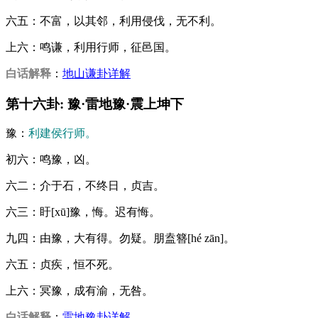
六五：不富，以其邻，利用侵伐，无不利。
上六：鸣谦，利用行师，征邑国。
白话解释
：
地山谦卦详解
第十六卦: 豫·雷地豫·震上坤下
豫：
利建侯行师。
初六：鸣豫，凶。
六二：介于石，不终日，贞吉。
六三：盱[xū]豫，悔。迟有悔。
九四：由豫，大有得。勿疑。朋盍簪[hé zān]。
六五：贞疾，恒不死。
上六：冥豫，成有渝，无咎。
白话解释
：
雷地豫卦详解