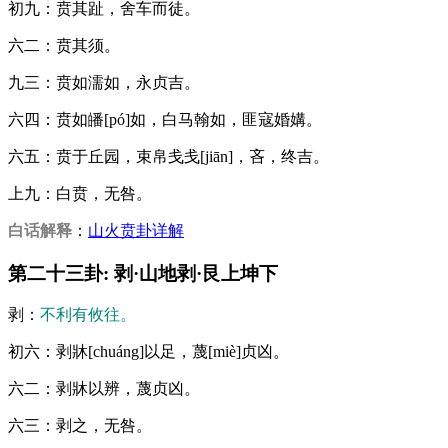
初九：贲其趾，舍车而徒。
六二：贲其须。
九三：贲如濡如，永贞吉。
六四：贲如皤[pó]如，白马翰如，匪寇婚媾。
六五：贲于丘园，束帛戋戋[jiān]，吝，终吉。
上九：白贲，无咎。
白话解释
：
山火贲卦详解
第二十三卦: 剥·山地剥·艮上坤下
剥：
不利有攸往。
初六：剥牀[chuáng]以足，蔑[miè]贞凶。
六二：剥牀以辨，蔑贞凶。
六三：剥之，无咎。