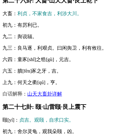
第二十六卦: 大畜·山天大畜·艮上乾下
大畜：
利贞，不家食吉，利涉大川。
初九：有厉利已。
九二：舆说辐。
九三：良马逐，利艰贞。曰闲舆卫，利有攸往。
六四：童豕[shǐ]之牿[gù]，元吉。
六五：膹[fèn]豕之牙，吉。
上九：何天之衢[qú]，亨。
白话解释
：
山天大畜卦详解
第二十七卦: 颐·山雷颐·艮上震下
颐[yí]：
贞吉。观颐，自求口实。
初九：舍尔灵龟，观我朵颐，凶。