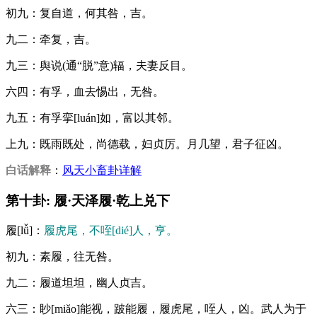
初九：复自道，何其咎，吉。
九二：牵复，吉。
九三：舆说(通“脱”意)辐，夫妻反目。
六四：有孚，血去惕出，无咎。
九五：有孚挛[luán]如，富以其邻。
上九：既雨既处，尚德载，妇贞厉。月几望，君子征凶。
白话解释
：
风天小畜卦详解
第十卦: 履·天泽履·乾上兑下
履[lǚ]：
履虎尾，不咥[dié]人，亨。
初九：素履，往无咎。
九二：履道坦坦，幽人贞吉。
六三：眇[miǎo]能视，跛能履，履虎尾，咥人，凶。武人为于