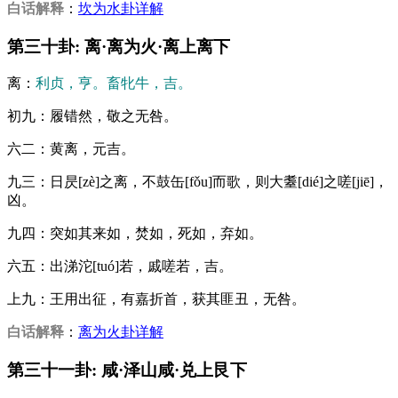
白话解释
：
坎为水卦详解
第三十卦: 离·离为火·离上离下
离：
利贞，亨。畜牝牛，吉。
初九：履错然，敬之无咎。
六二：黄离，元吉。
九三：日昃[zè]之离，不鼓缶[fǒu]而歌，则大耋[dié]之嗟[jiē]，
凶。
九四：突如其来如，焚如，死如，弃如。
六五：出涕沱[tuó]若，戚嗟若，吉。
上九：王用出征，有嘉折首，获其匪丑，无咎。
白话解释
：
离为火卦详解
第三十一卦: 咸·泽山咸·兑上艮下