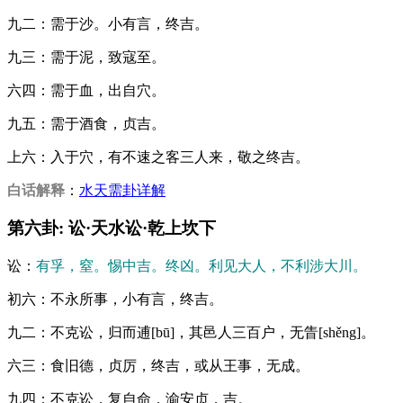
九二：需于沙。小有言，终吉。
九三：需于泥，致寇至。
六四：需于血，出自穴。
九五：需于酒食，贞吉。
上六：入于穴，有不速之客三人来，敬之终吉。
白话解释
：
水天需卦详解
第六卦: 讼·天水讼·乾上坎下
讼：
有孚，窒。惕中吉。终凶。利见大人，不利涉大川。
初六：不永所事，小有言，终吉。
九二：不克讼，归而逋[bū]，其邑人三百户，无眚[shěng]。
六三：食旧德，贞厉，终吉，或从王事，无成。
九四：不克讼，复自命，渝安贞，吉。