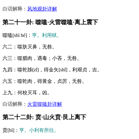
白话解释
：
风地观卦详解
第二十一卦: 噬嗑·火雷噬嗑·离上震下
噬嗑[shì hé]：
亨。利用狱。
六二：噬肤灭鼻，无咎。
六三：噬腊肉，遇毒；小吝，无咎。
九四：噬乾胏[zǐ]，得金矢[shǐ]，利艰贞，吉。
六五：噬乾肉，得黄金，贞厉，无咎。
上九：何校灭耳，凶。
白话解释
：
火雷噬嗑卦详解
第二十二卦: 贲·山火贲·艮上离下
贲[bì]：
亨。小利有所往。