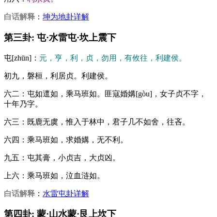
白话解释
：
坤为地卦详解
第三卦: 屯·水雷屯·坎上震下
屯[zhūn]：
元，亨，利，贞，勿用，有攸往，利建侯。
初九，磐桓，利居贞。利建侯。
六二：屯如邅如，乘马班如。匪寇婚媾[gòu]，女子贞不字，
十年乃字。
六三：既鹿无虞，惟入于林中，君子几不如舍，往吝。
六四：乘马班如，求婚媾，无不利。
九五：屯其膏，小贞吉，大贞凶。
上六：乘马班如，泣血涟如。
白话解释
：
水雷屯卦详解
第四卦: 蒙·山水蒙·艮上坎下