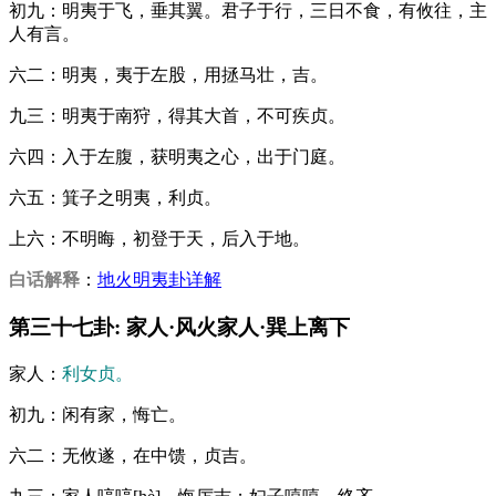
初九：明夷于飞，垂其翼。君子于行，三日不食，有攸往，主
人有言。
六二：明夷，夷于左股，用拯马壮，吉。
九三：明夷于南狩，得其大首，不可疾贞。
六四：入于左腹，获明夷之心，出于门庭。
六五：箕子之明夷，利贞。
上六：不明晦，初登于天，后入于地。
白话解释
：
地火明夷卦详解
第三十七卦: 家人·风火家人·巽上离下
家人：
利女贞。
初九：闲有家，悔亡。
六二：无攸遂，在中馈，贞吉。