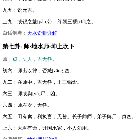
九五：讼元吉。
上九：或锡之鞶[pán]带，终朝三褫[chǐ]之。
白话解释
：
天水讼卦详解
第七卦: 师·地水师·坤上坎下
师：
贞，丈人，吉无咎。
初六：师出以律，否臧[zāng]凶。
九二：在师中，吉无咎，王三锡命。
六三：师或舆[yú]尸，凶。
六四：师左次，无咎。
六五：田有禽，利执言，无咎。长子帅师，弟子舆尸，贞凶。
上六：大君有命，开国承家，小人勿用。