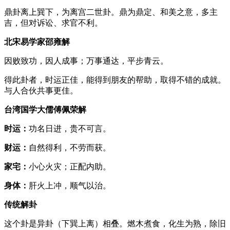
鼎卦离上巽下，为离宫二世卦。鼎为鼎定、和美之意，多主
吉，但对诉讼、求官不利。
北宋易学家邵雍解
因败致功，因人成事；万事通达，平步青云。
得此卦者，时运正佳，能得到朋友的帮助，取得不错的成就。
与人合伙共事更佳。
台湾国学大儒傅佩荣解
时运：
功名日进，贵不可言。
财运：
自然得利，不劳而获。
家宅：
小心火灾；正配内助。
身体：
肝火上冲，顺气以治。
传统解卦
这个卦是异卦（下巽上离）相叠。燃木煮食，化生为熟，除旧