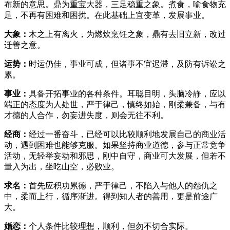
布新的意思。鼎为重宝大器，三足稳重之象。煮食，喻食物充
足，不再有困难和困扰。在此基础上宜变革，发展事业。
大象：
木之上有离火，为燃炊烹饪之象，鼎有去旧立新，改过
迁善之意。
运势：
时运仍佳，事业可成，但诸事不宜迟滞，及防有诉讼之
累。
事业：
具备开拓事业的各种条件。耳聪目明，头脑冷静，应以
端正的态度为人处世，严于律己，慎终如始，刚柔兼备，与有
才德的人合作，勿妄进失度，则会无往不利。
经商：
经过一番奋斗，已经可以比较顺利地发展自己的商业活
动，遇到困难也能够克服。如果坚持商业道德，参与正常竞争
活动，无轻举妄动和邪思，刚中自守，商业可大发展，但若不
量入为出，坐吃山空，必败业。
求名：
首先应积功累德，严于律己，不陷入与他人的怨仇之
中，柔而上行，循序渐进。得到知人者的善用，更是前途广
大。
婚恋：
个人条件比较理想，顺利，但勿不切合实际。