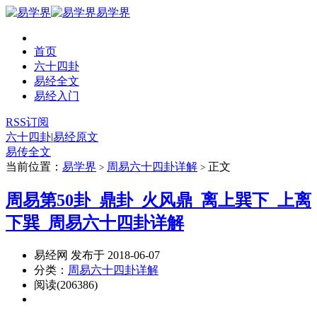
易学界
首页
六十四卦
易经全文
易经入门
RSS订阅
六十四卦
|
易经原文
易传全文
当前位置：
易学界
周易六十四卦详解
正文
>
>
周易第50卦_鼎卦_火风鼎_离上巽下_上离
下巽_周易六十四卦详解
易经网 发布于 2018-06-07
分类：
周易六十四卦详解
阅读(206386)