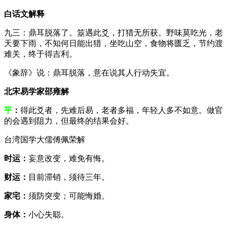
白话文解释
九三：鼎耳脱落了。筮遇此爻，打猎无所获。野味莫吃光，老
天要下雨，不知何日能出猎，坐吃山空，食物将匮乏，节约渡
难关，终于得吉利。
《象辞》说：鼎耳脱落，意在说其人行动失宜。
北宋易学家邵雍解
平
：
得此爻者，先难后易，老者多福，年轻人多不如意。做官
的会遇到阻力，但最终的结果会好。
台湾国学大儒傅佩荣解
时运：
妄意改变，难免有悔。
财运：
目前滞销，须待三年。
家宅：
须防突变；可能悔婚。
身体：
小心失聪。