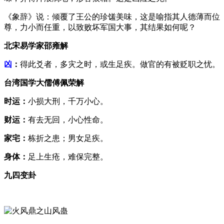
《象辞》说：倾覆了王公的珍馐美味，这是喻指其人德薄而位
尊，力小而任重，以致败坏军国大事，其结果如何呢？
北宋易学家邵雍解
凶
：
得此爻者，多灾之时，或生足疾。做官的有被贬职之忧。
台湾国学大儒傅佩荣解
时运：
小损大刑，千万小心。
财运：
有去无回，小心性命。
家宅：
栋折之患；男女足疾。
身体：
足上生疮，难保完整。
九四变卦