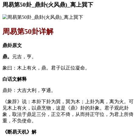
周易第50卦_鼎卦(火风鼎)_离上巽下
周易第50卦详解
鼎卦原文
鼎。
元吉，亨。
象曰：木上有火，鼎。君子以正位凝命。
白话文解释
鼎卦：大吉大利，亨通。
《象辞》说：本卦下卦为巽，巽为木；上卦为离，离为火。可
见木上有火，以鼎烹物，这是《鼎》卦的卦象。君子观此卦
象，取法于鼎足三分，正立不倚，从而持正守位，为君上所倚
重，不负使命。
《断易天机》解