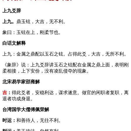
上九爻辞
上九。
鼎玉铉，大吉，无不利。
象曰：玉铉在上，刚柔节也。
白话文解释
上九：金属之鼎配以玉石之铉。占得此爻，大吉，无所不利。
《象辞》说：上九爻辞讲玉石之铉配在金属之鼎上面，表明刚
柔相接，上下安份，没有凌乱侵夺的现象。
北宋易学家邵雍解
吉
：
得此爻者，安稳利达，谋求遂意。做官的闲职者复职，离
退者功成身退。
台湾国学大儒傅佩荣解
时运：
和善待人，无往不利。