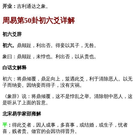
开业：
吉利通达之象。
周易第50卦初六爻详解
初六爻辞
初六。
鼎颠趾，利出否。得妾以其子，无咎。
象曰：鼎颠趾，未悖也。利出否，以从贵也。
白话文解释
初六：将鼎倾覆，鼎足向上，筮遇此爻，利于清除恶人。以无
子而纳妾。因纳妾而得子，没有灾祸。
《象辞》说：将鼎倾覆，这不是悖乱之举。清除朝中恶人，这
是听从了上面的旨意。
北宋易学家邵雍解
平
：
得此爻者，因人成事，多喜事，或结婚，或生子，忧者
喜，贱者贵。做官的会因功得晋升。