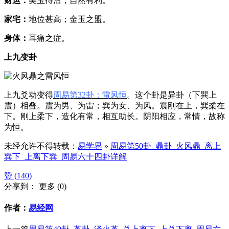
财运：
美玉待沽，自然有利。
家宅：
地位甚高；金玉之盟。
身体：
耳痛之症。
上九变卦
上九爻动变得
周易第32卦：雷风恒
。这个卦是异卦（下巽上
震）相叠。震为男、为雷；巽为女、为风。震刚在上，巽柔在
下。刚上柔下，造化有常，相互助长。阴阳相应，常情，故称
为恒。
未经允许不得转载：
易学界
»
周易第50卦_鼎卦_火风鼎_离上
巽下_上离下巽_周易六十四卦详解
赞 (
140
)
分享到：
更多
(
0
)
作者：
易经网