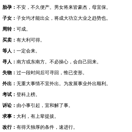
胎孕：
不安，不久便产。男女将来皆豪杰，母宜保。
子女：
子女均才能出众，将成大功立大业之趋势也。
周转：
可成。
买卖：
有大利可得。
等人：
一定会来。
寻人：
南方或东南方。不必操心，会自己回来。
失物：
过一段时间后可寻回，惟已变形。
外出：
无重大事情不宜外出。为发展事业外出顺利。
考试：
登科上榜。
诉讼：
由小事引起，宜和解了事。
求事：
大利，有上辈提拔。
改行：
有得天独厚的条件，速进行。