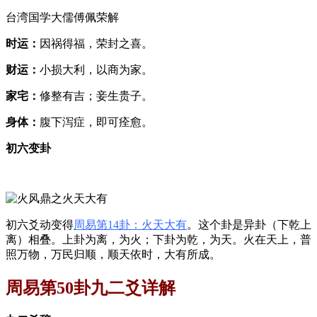
台湾国学大儒傅佩荣解
时运：
因祸得福，荣封之喜。
财运：
小损大利，以商为家。
家宅：
修整有吉；妾生贵子。
身体：
腹下泻症，即可痊愈。
初六变卦
初六爻动变得
周易第14卦：火天大有
。这个卦是异卦（下乾上
离）相叠。上卦为离，为火；下卦为乾，为天。火在天上，普
照万物，万民归顺，顺天依时，大有所成。
周易第50卦九二爻详解