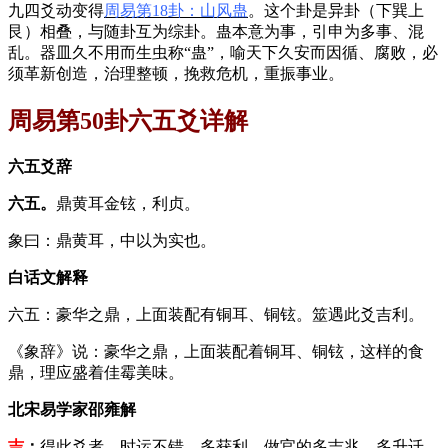
九四爻动变得
周易第18卦：山风蛊
。这个卦是异卦（下巽上
艮）相叠，与随卦互为综卦。蛊本意为事，引申为多事、混
乱。器皿久不用而生虫称“蛊”，喻天下久安而因循、腐败，必
须革新创造，治理整顿，挽救危机，重振事业。
周易第50卦六五爻详解
六五爻辞
六五。
鼎黄耳金铉，利贞。
象曰：鼎黄耳，中以为实也。
白话文解释
六五：豪华之鼎，上面装配有铜耳、铜铉。筮遇此爻吉利。
《象辞》说：豪华之鼎，上面装配着铜耳、铜铉，这样的食
鼎，理应盛着佳霉美味。
北宋易学家邵雍解
吉
：
得此爻者，时运不错，多获利。做官的多吉兆，多升迁。