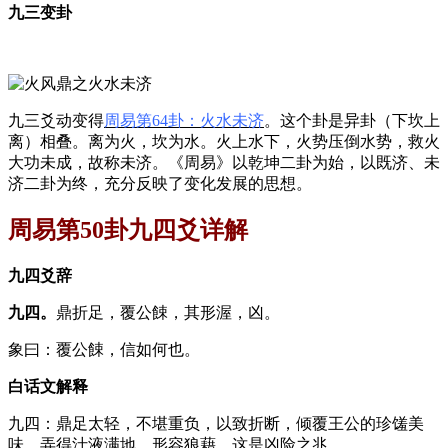
九三变卦
九三爻动变得
周易第64卦：火水未济
。这个卦是异卦（下坎上
离）相叠。离为火，坎为水。火上水下，火势压倒水势，救火
大功未成，故称未济。《周易》以乾坤二卦为始，以既济、未
济二卦为终，充分反映了变化发展的思想。
周易第50卦九四爻详解
九四爻辞
九四。
鼎折足，覆公餗，其形渥，凶。
象曰：覆公餗，信如何也。
白话文解释
九四：鼎足太轻，不堪重负，以致折断，倾覆王公的珍馐美
味，弄得汁液满地，形容狼藉。这是凶险之兆。