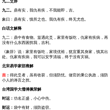
九二爻辞
九二。
鼎有实，我仇有疾，不我能即，吉。
象曰：鼎有实，慎所之也。我仇有疾，终无尤也。
白话文解释
九二：鼎中有食物。筮遇此爻，家里有饭吃，仇家有疾病，再
没有什么东西困扰我，吉利。
《象辞》说：家里有饭吃，家境优裕，犹宜重其身家，慎其出
处。仇家有疾病，我可以安亨清福，终于没有灾祸。
北宋易学家邵雍解
吉
：
得此爻者，虽有收获，但须防忧。做官的秉公执政，须防
小人的谗言之扰。
台湾国学大儒傅佩荣解
时运：
功名正盛，小心中伤。
财运：
袋中有财，须防盗窃。