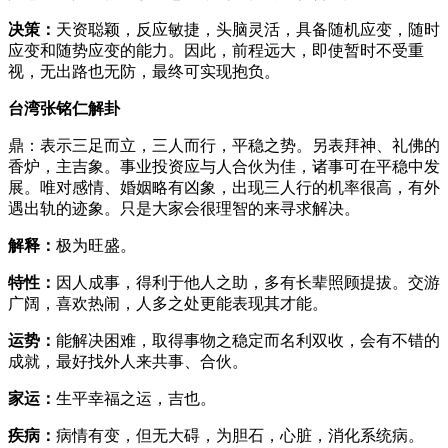
决策：
天资聪颖，反应敏捷，头脑灵活，具备随机应变，随时
应变和随势应变的能力。因此，前程远大，即使暂时不受重
视，无出路也无防，最终可实现抱负。
台湾张铭仁解卦
鼎：表示三足而立，三人而行，平稳之势。另表拜神、礼佛的
香炉，主吉象。事业投资应与人合伙为佳，诸事可在平稳中发
展。唯对感情、婚姻略有凶象，出现三人行的机率很高，有外
遇出轨的迹象。只是大家会很理智的来寻求解决。
解释：
极为旺盛。
特性：
因人成事，得利于他人之助，多有长辈照顾提拔。交游
广阔，喜欢热闹，人多之处更能表现其才能。
运势：
能解决困难，取得事物之稳定而名利双收，会有不错的
成就，最好找外人来共事、合伙。
家运：
生平幸福之运，吉也。
疾病：
病情有变，但无大碍，为胆石，心脏，消化系统病。