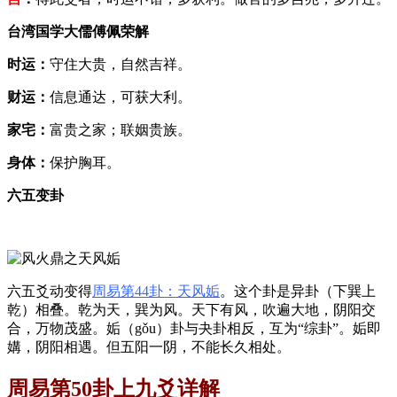
台湾国学大儒傅佩荣解
时运：
守住大贵，自然吉祥。
财运：
信息通达，可获大利。
家宅：
富贵之家；联姻贵族。
身体：
保护胸耳。
六五变卦
六五爻动变得
周易第44卦：天风姤
。这个卦是异卦（下巽上
乾）相叠。乾为天，巽为风。天下有风，吹遍大地，阴阳交
合，万物茂盛。姤（gǒu）卦与夬卦相反，互为“综卦”。姤即
媾，阴阳相遇。但五阳一阴，不能长久相处。
周易第50卦上九爻详解