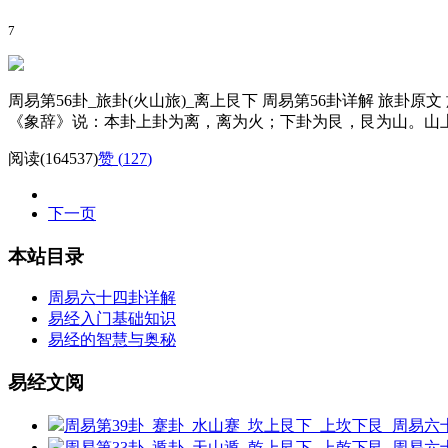
7
周易第56卦_旅卦(火山旅)_离上艮下 周易第56卦详解 旅
《象辞》说：本卦上卦为离，离为火；下卦为艮，艮为山。山上
阅读(164537)
赞 (
127
)
下一页
本站目录
周易六十四卦详解
易经入门基础知识
易经的智慧与奥秘
易经文阅
周易第39卦_蹇卦_水山蹇_坎上艮下_上坎下艮_周易
周易第33卦_遁卦_天山遁_乾上艮下_上乾下艮_周易