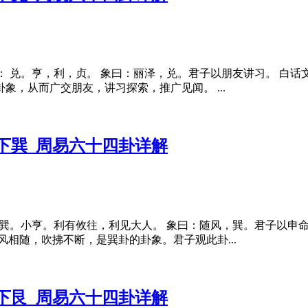
卦原文： 兑。亨，利，贞。 象曰：丽泽，兑。君子以朋友讲习。 
，从而广交朋友，讲习探索，推广见闻。 ...
巽下巽_周易六十四卦详解
卦原文 巽。小亨。利有攸往，利见大人。 象曰：随风，巽。君子以
相随，吹拂不断，是巽卦的卦象。君子观此卦...
离下艮_周易六十四卦详解