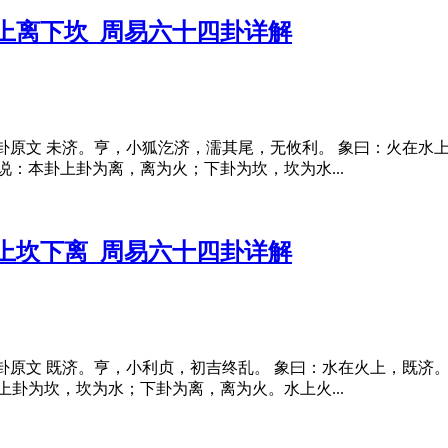
_上离下坎_周易六十四卦详解
 未济卦原文 未济。亨，小狐汔济，濡其尾，无攸利。 象曰：火在
：本卦上卦为离，离为火；下卦为坎，坎为水...
_上坎下离_周易六十四卦详解
 既济卦原文 既济。亨，小利贞，初吉终乱。 象曰：水在火上，既
卦为坎，坎为水；下卦为离，离为火。水上火...