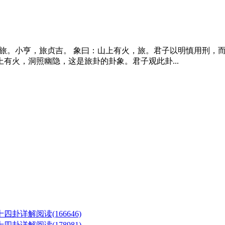
卦原文 旅。小亨，旅贞吉。 象曰：山上有火，旅。君子以明慎用刑
有火，洞照幽隐，这是旅卦的卦象。君子观此卦...
六十四卦详解
阅读(166646)
六十四卦详解
阅读(178981)