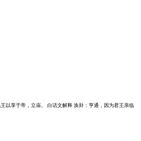
。先王以享于帝，立庙。 白话文解释 涣卦：亨通，因为君王亲临