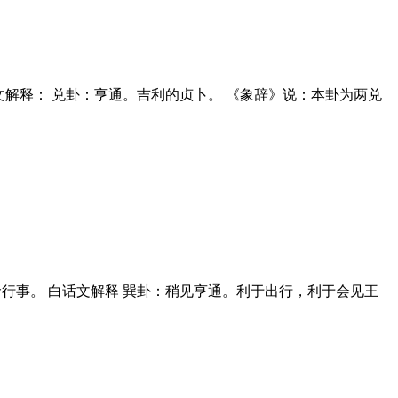
白话文解释： 兑卦：亨通。吉利的贞卜。 《象辞》说：本卦为两兑
申命行事。 白话文解释 巽卦：稍见亨通。利于出行，利于会见王