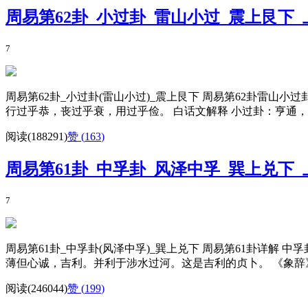
周易第62卦_小过卦_雷山小过_震上艮下
7
周易第62卦_小过卦(雷山小过)_震上艮下 周易第62卦雷
行过乎恭，丧过乎衰，用过乎俭。 白话文解释 小过卦：亨通，
阅读(188291)
赞 (
163
)
周易第61卦_中孚卦_风泽中孚_巽上兑下
7
周易第61卦_中孚卦(风泽中孚)_巽上兑下 周易第61卦详解
薄但心诚，吉利。并利于涉水过河。这是吉利的贞卜。 《象辞》
阅读(246044)
赞 (
199
)