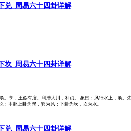
坎下兑_周易六十四卦详解
巽下坎_周易六十四卦详解
卦原文 涣。亨，王假有庙。利涉大川，利贞。 象曰：风行水上，涣
：本卦上卦为巽，巽为风；下卦为坎，坎为水...
兑下兑_周易六十四卦详解