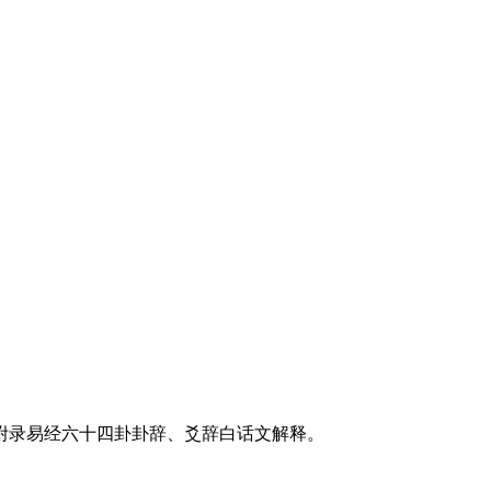
附录易经六十四卦卦辞、爻辞白话文解释。