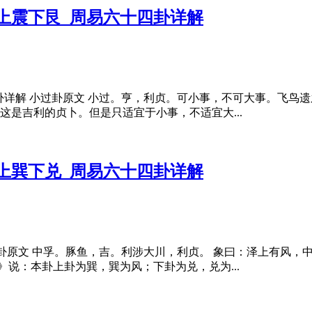
_上震下艮_周易六十四卦详解
山小过卦详解 小过卦原文 小过。亨，利贞。可小事，不可大事。飞
这是吉利的贞卜。但是只适宜于小事，不适宜大...
_上巽下兑_周易六十四卦详解
 中孚卦原文 中孚。豚鱼，吉。利涉大川，利贞。 象曰：泽上有风
说：本卦上卦为巽，巽为风；下卦为兑，兑为...