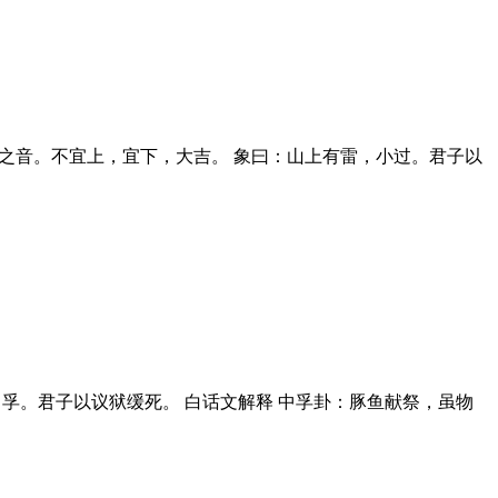
鸟遗之音。不宜上，宜下，大吉。 象曰：山上有雷，小过。君子以
，中孚。君子以议狱缓死。 白话文解释 中孚卦：豚鱼献祭，虽物