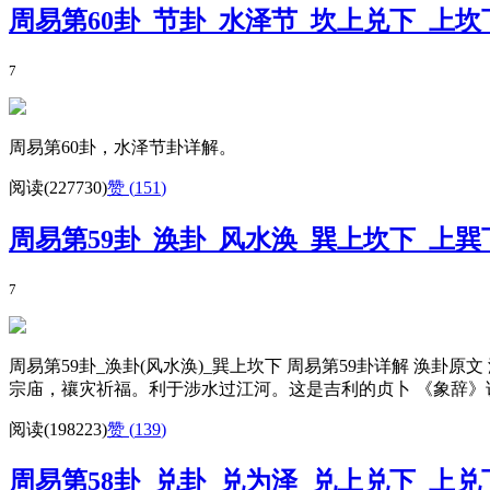
周易第60卦_节卦_水泽节_坎上兑下_上
7
周易第60卦，水泽节卦详解。
阅读(227730)
赞 (
151
)
周易第59卦_涣卦_风水涣_巽上坎下_上
7
周易第59卦_涣卦(风水涣)_巽上坎下 周易第59卦详解 涣
宗庙，禳灾祈福。利于涉水过江河。这是吉利的贞卜 《象辞》说
阅读(198223)
赞 (
139
)
周易第58卦_兑卦_兑为泽_兑上兑下_上