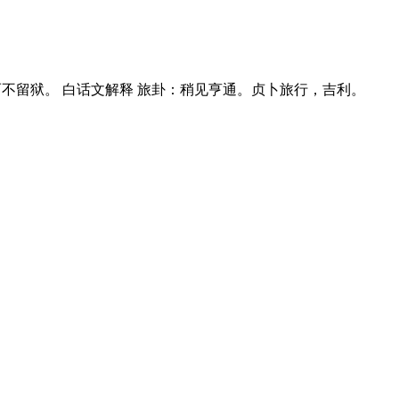
，而不留狱。 白话文解释 旅卦：稍见亨通。贞卜旅行，吉利。