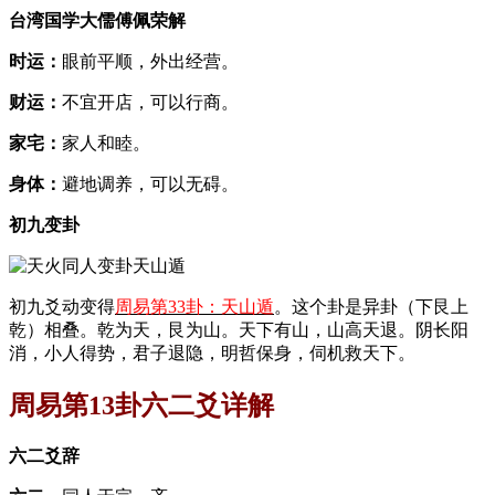
台湾国学大儒傅佩荣解
时运：
眼前平顺，外出经营。
财运：
不宜开店，可以行商。
家宅：
家人和睦。
身体：
避地调养，可以无碍。
初九变卦
初九爻动变得
周易第33卦：天山遁
。这个卦是异卦（下艮上
乾）相叠。乾为天，艮为山。天下有山，山高天退。阴长阳
消，小人得势，君子退隐，明哲保身，伺机救天下。
周易第13卦六二爻详解
六二爻辞