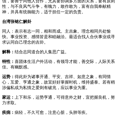
强，要善于同他人合作，尤其要协调多方面的关系，要有原则
性，与不良风气斗争，有魄力，敢作敢为，富有自我奉献精
神，并具有统御能力，适于担任一定的负责。
台湾张铭仁解卦
同人：表示有志一同，相和而成。主吉象。理念相同共处愉
快。事业投资、感情皆是和睦融洽。最适合找人合伙事业或寻
求认同自己理念的吉卦。
解释：
结合志同道合的人集思广益。
特性：
喜团体生活户外活动，有领导才能，善交际，人际关系
佳。有幽默感。
运势：
得此卦为诸事开通、平安、吉祥、如意之象，有同情
心，互爱、亨通之象，故宜好好掌握时机，维持盛泰。若有稍
涉偏私或为私情之爱则有破兆，应以事业为重。
家运：
上下和乐，运势亨通，可得意外之财，宜把握良机，努
力求取。
疾病：
病轻，不久可愈，注意心脏，头肺等疾。