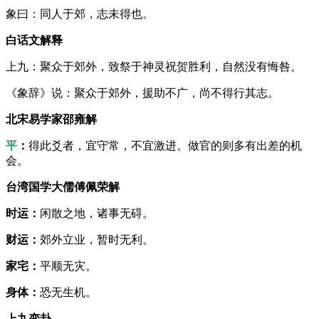
象曰：同人于郊，志未得也。
白话文解释
上九：聚众于郊外，致祭于神灵祝贺胜利，自然没有悔咎。
《象辞》说：聚众于郊外，援助不广，尚不得行其志。
北宋易学家邵雍解
平
：
得此爻者，宜守常，不宜激进。做官的则多有出差的机
会。
台湾国学大儒傅佩荣解
时运：
闲散之地，诸事无碍。
财运：
郊外立业，暂时无利。
家宅：
平顺无灾。
身体：
恐无生机。
上九变卦