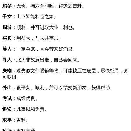
胎孕：
无碍。与六亲和睦，得缘之吉卦。
子女：
上下皆能和睦之象。
周转：
顺利，并可进取大业，利也。
买卖：
利益大，与人共事吉。
等人：
一定会来，且会带来好消息。
寻人：
此人非故意出走，自己会回来。
失物：
遗失似文件眼镜等物，可能被压在底层，尽快找寻，则
可取回。
外出：
很平安、顺利，并可以结交新朋友，获得帮助。
考试：
成绩优良。
诉讼：
凡事以和为贵。
求事：
吉利。
改行：
吉利亨通。