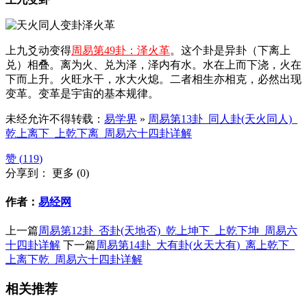
上九爻动变得
周易第49卦：泽火革
。这个卦是异卦（下离上
兑）相叠。离为火、兑为泽，泽内有水。水在上而下浇，火在
下而上升。火旺水干，水大火熄。二者相生亦相克，必然出现
变革。变革是宇宙的基本规律。
未经允许不得转载：
易学界
»
周易第13卦_同人卦(天火同人)_
乾上离下_上乾下离_周易六十四卦详解
赞 (
119
)
分享到：
更多
(
0
)
作者：
易经网
上一篇
周易第12卦_否卦(天地否)_乾上坤下_上乾下坤_周易六
十四卦详解
下一篇
周易第14卦_大有卦(火天大有)_离上乾下_
上离下乾_周易六十四卦详解
相关推荐