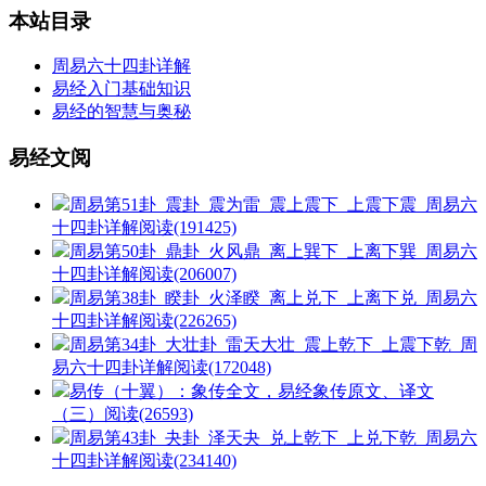
本站目录
周易六十四卦详解
易经入门基础知识
易经的智慧与奥秘
易经文阅
周易第51卦_震卦_震为雷_震上震下_上震下震_周易六
十四卦详解
阅读(191425)
周易第50卦_鼎卦_火风鼎_离上巽下_上离下巽_周易六
十四卦详解
阅读(206007)
周易第38卦_睽卦_火泽睽_离上兑下_上离下兑_周易六
十四卦详解
阅读(226265)
周易第34卦_大壮卦_雷天大壮_震上乾下_上震下乾_周
易六十四卦详解
阅读(172048)
易传（十翼）：象传全文，易经象传原文、译文
（三）
阅读(26593)
周易第43卦_夬卦_泽天夬_兑上乾下_上兑下乾_周易六
十四卦详解
阅读(234140)