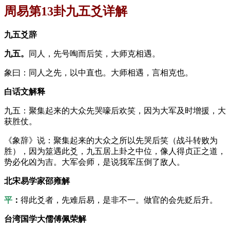
周易第13卦九五爻详解
九五爻辞
九五。
同人，先号啕而后笑，大师克相遇。
象曰：同人之先，以中直也。大师相遇，言相克也。
白话文解释
九五：聚集起来的大众先哭嚎后欢笑，因为大军及时增援，大
获胜仗。
《象辞》说：聚集起来的大众之所以先哭后笑（战斗转败为
胜），因为筮遇此爻，九五居上卦之中位，像人得贞正之道，
势必化凶为吉。大军会师，是说我军压倒了敌人。
北宋易学家邵雍解
平
：
得此爻者，先难后易，是非不一。做官的会先贬后升。
台湾国学大儒傅佩荣解