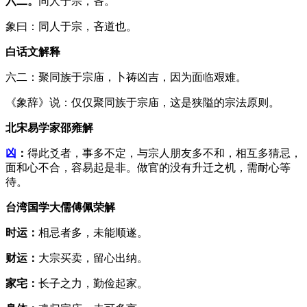
六二。
同人于宗，吝。
象曰：同人于宗，吝道也。
白话文解释
六二：聚同族于宗庙，卜祷凶吉，因为面临艰难。
《象辞》说：仅仅聚同族于宗庙，这是狭隘的宗法原则。
北宋易学家邵雍解
凶
：
得此爻者，事多不定，与宗人朋友多不和，相互多猜忌，
面和心不合，容易起是非。做官的没有升迁之机，需耐心等
待。
台湾国学大儒傅佩荣解
时运：
相忌者多，未能顺遂。
财运：
大宗买卖，留心出纳。
家宅：
长子之力，勤俭起家。