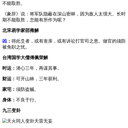
不能取胜。
《象辞》说：将军队隐蔽在深山密林，因为敌人太强大。长时
期不能取胜，怎能有所作为呢？
北宋易学家邵雍解
凶
：
得此爻者，或有丧亲，或有诉讼打官司之患。做官的须防
被免职之忧。
台湾国学大儒傅佩荣解
时运：
潜心三年，再谋其事。
财运：
可开山林，三年获利。
家宅：
须防盗贼。
身体：
不良于行。
九三变卦