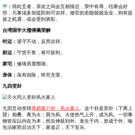
平
：
得此爻者，亲友之间会互相猜忌，荣中有辱，结果会好
些，凡事须多加提防则可吉祥。做官的若能兢兢业业，则有提
拔之机遇，或会受到表彰。
台湾国学大儒傅佩荣解
时运：
退守不动，反而吉祥。
财运：
守货不售，将可获利。
家宅：
修缮房屋围墙。
身体：
虽有凶险，终究无害。
九四变卦
九四爻动变得
周易第37卦：风火家人
。这个卦是异卦（下离上
巽）相叠。离为火；巽为风。火使热气上升，成为风。一切事
物皆应以内在为本，然后伸延到外。发生于内，形成于外。喻
先治家而后治天下，家道正，天下安乐。