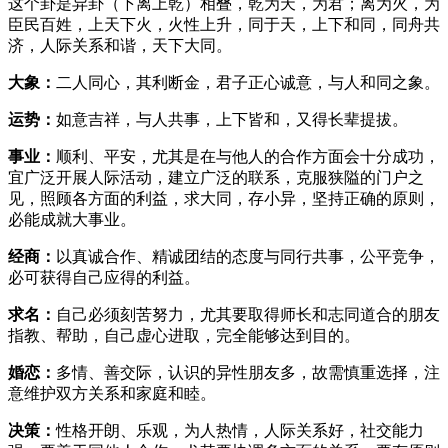
这个卦是异卦（下离上乾）相叠，乾为天，为君；离为火，为
臣民百姓，上天下火，火性上升，同于天，上下和同，同舟共
济，人际关系和谐，天下大同。
大象：
二人同心，其利断金，君子正心诚意，与人和同之象。
运势：
如意吉祥，与人共事，上下皆和，又得长辈提拔。
事业：
顺利、平安，尤其是在与他人的合作方面会十分成功，
宜广泛开展人际活动，建立广泛的联系，克服狭隘的门户之
见，照顾各方面的利益，求大同，存小异，坚持正确的原则，
必能成就大事业。
经商：
以真诚合作、精诚团结的态度与同行共事，公平竞争，
必可获得自己应得的利益。
求名：
自己必须刻苦努力，尤其要取得师长和志同道合的朋友
指教、帮助，自己虚心进取，完全能够达到目的。
婚恋：
多情、善交际，认识的异性朋友多，故需慎重选择，注
意维护双方关系和家庭和睦。
决策：
性格开朗、乐观，为人热情，人际关系好，社交能力