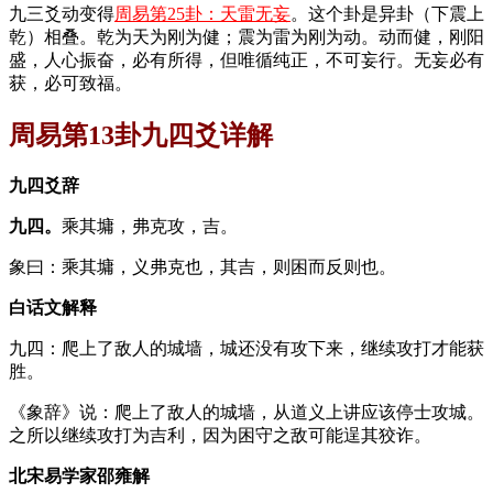
九三爻动变得
周易第25卦：天雷无妄
。这个卦是异卦（下震上
乾）相叠。乾为天为刚为健；震为雷为刚为动。动而健，刚阳
盛，人心振奋，必有所得，但唯循纯正，不可妄行。无妄必有
获，必可致福。
周易第13卦九四爻详解
九四爻辞
九四。
乘其墉，弗克攻，吉。
象曰：乘其墉，义弗克也，其吉，则困而反则也。
白话文解释
九四：爬上了敌人的城墙，城还没有攻下来，继续攻打才能获
胜。
《象辞》说：爬上了敌人的城墙，从道义上讲应该停士攻城。
之所以继续攻打为吉利，因为困守之敌可能逞其狡诈。
北宋易学家邵雍解