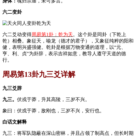
身体：
魂归宗庙，未可多言。
六二变卦
六二爻动变得
周易第1卦：乾为天
。这个卦是同卦（下乾上
乾）相叠。象征天，喻龙（德才的君子），又象征纯粹的阳和
健，表明兴盛强健。乾卦是根据万物变通的道理，以“元、
亨、利、贞”为卦辞，表示吉祥如意，教导人遵守天道的德
行。
周易第13卦九三爻详解
九三爻辞
九三。
伏戎于莽，升其高陵，三岁不兴。
象曰：伏戎于莽，敌刚也，三岁不兴，安行也。
白话文解释
九三：将军队隐蔽在深山密林，并且占领了制高点，但长时期