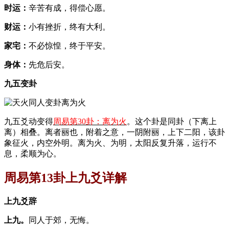
时运：
辛苦有成，得偿心愿。
财运：
小有挫折，终有大利。
家宅：
不必惊惶，终于平安。
身体：
先危后安。
九五变卦
九五爻动变得
周易第30卦：离为火
。这个卦是同卦（下离上
离）相叠。离者丽也，附着之意，一阴附丽，上下二阳，该卦
象征火，内空外明。离为火、为明，太阳反复升落，运行不
息，柔顺为心。
周易第13卦上九爻详解
上九爻辞
上九。
同人于郊，无悔。